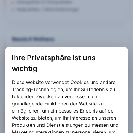
Osteopathen & Chiropraktiker
Heilpraktiker / Heilmittelerbringer
Beauty & Wellness
Friseur
Ihre Privatsphäre ist uns
Kosmetikstudio
Massage & Wellness
wichtig
Nagelstudio
Diese Website verwendet Cookies und andere
Tracking-Technologien, um Ihr Surferlebnis zu
folgenden Zwecken zu verbessern:
um
Beratung
grundlegende Funktionen der Website zu
ermöglichen
,
um ein besseres Erlebnis auf der
Unternehmensberatung
Website zu bieten
,
um Ihr Interesse an unseren
Finanzdienstleistungen
Produkten und Dienstleistungen zu messen und
Rechtsanwalt / Kanzlei
Marketinginteraktionen zu personalisieren
,
um