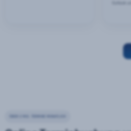
Outlook u
ÜBER 2 MIO. TERMINE MONATLICH