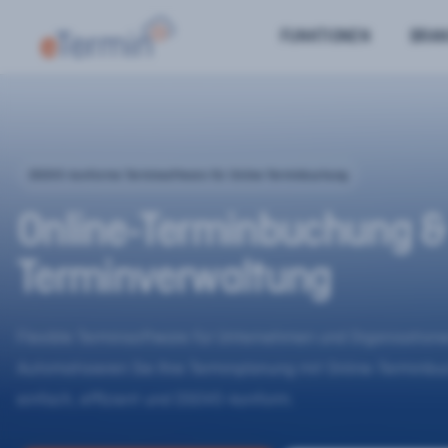
FUNKTIONEN
BRA
DSGVO-konforme Terminsoftware für Online-Terminbuchung
Online-Terminbuchung &
Terminverwaltung
Flexible Terminsoftware für Unternehmen und Organisatione
Automatisieren Sie Ihre Terminplanung mit Online-Terminb
einfach, effizient und DSGVO-konform.