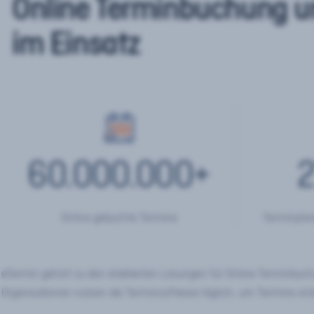
Online Terminbuchung u
im Einsatz
60.000.000
+
2
Online gebuchte Termine
Terminplan
eTermin gehört zu den etablierten Lösungen für Online Terminbu
Organisationen nutzen die Terminsoftware täglich, um Termine onl