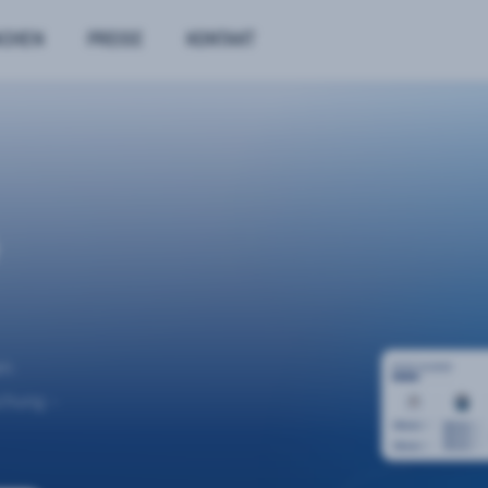
NCHEN
PREISE
KONTAKT
n.
uchung –