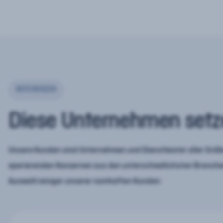
REFERENZEN
Diese Unternehmen setz
Unsere Kunden sind Unternehmen und Dienstleister aller Größe
operierenden Konzernen aus den unterschiedlichsten Branchen
Auswahl einiger unserer namhaften Kunden: