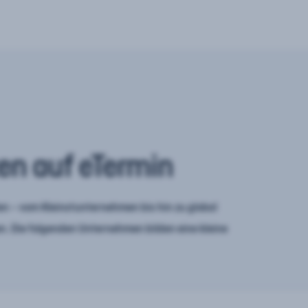
en auf eTermin
n – vom Kleinstunternehmen bis hin zu global
. Die folgenden Unternehmen bilden eine kleine