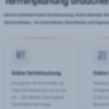
Terminplanung brauche
eTermin verbindet Online-Terminbuchung, Online-Kalender, Mar
Terminsoftware – für Unternehmen, Dienstleister und Organis
Online-Terminbuchung
Online
Ermöglichen Sie Ihren Kunden die
Verwalten 
Online-Terminbuchung rund um die
Verfügbar
Uhr – über Website, Buchungslink,
in eTermin
Social Media oder Google.
diese bei 