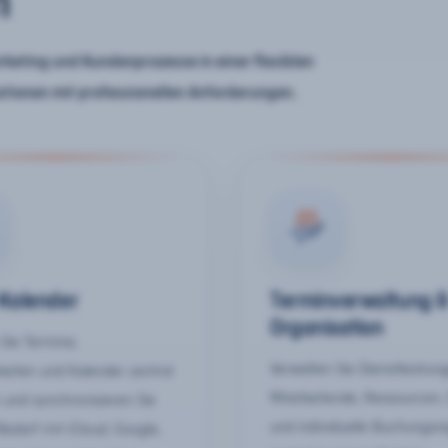
n
keting und Kundenprozesse in einer flexiblen
ationen mit professionellen Anforderungen.
-Kalender
Terminverwaltung 
Organisation
Sie Termine,
Verwalten Sie Dienstleistun
keiten und Kalender zentral
Mitarbeitende, Ressourcen,
 und synchronisieren Sie
und individuelle Buchungsr
Bedarf mit iCloud, Google,