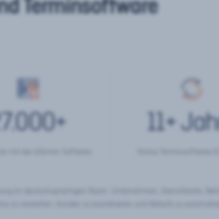
nd Terminsoftware
7.000
+
11
+ Jah
er mit der eTermin Software
Online Terminsoftware E
chung im deutschsprachigen Raum. Unternehmen, Dienstleister, Be
ine zu verwalten, Kunden zu koordinieren und Abläufe zu automatisi