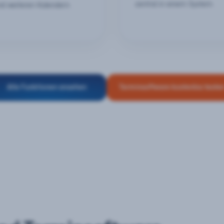
zentral in einem System.
nd weiteren Kalendern.
Alle Funktionen ansehen
Terminsoftware kostenlos teste