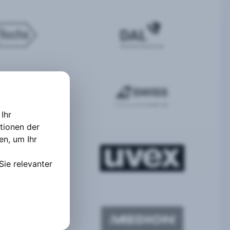
Ihr
tionen der
ten
,
um Ihr
Sie relevanter