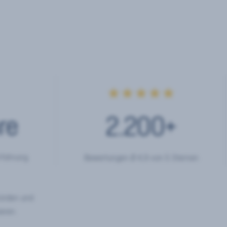
★★★★★
re
2.200
+
rfahrung
Bewertungen Ø 4,9 von 5 Sternen
hörden und
eren.