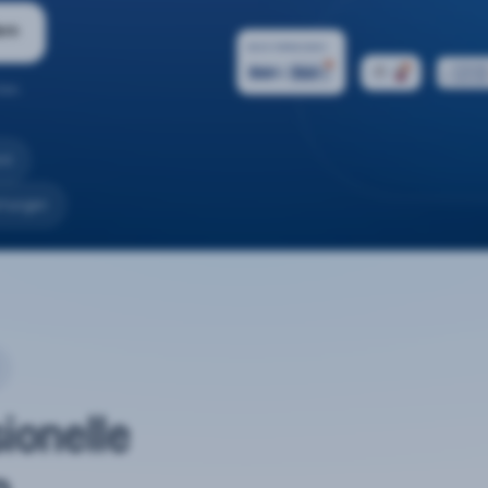
ern
ten.
nd
rtungen
sionelle