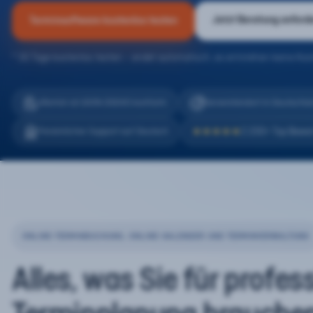
Jetzt Beratung anford
Terminsoftware kostenlos testen
* 30 Tage kostenlos testen – endet automatisch, es entstehen keine Kos
eTermin ist 100% DSGVO konform
Serverstandort in Deutschla
2.200+ Top Bewe
Persönlicher Support auf Deutsch
★★★★★
ONLINE-TERMINBUCHUNG, ONLINE-KALENDER UND TERMINVERWALTUNG
Alles, was Sie für profes