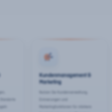
&
Kundenmanagement &
Marketing
gen,
Nutzen Sie Kundenverwaltung,
 Standorte
Erinnerungen und
egeln
Marketingfunktionen für stärkere