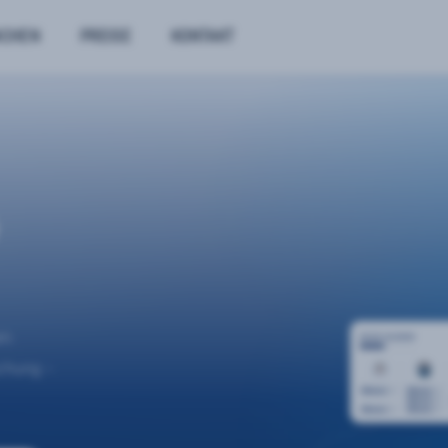
NCHEN
PREISE
KONTAKT
n.
uchung –