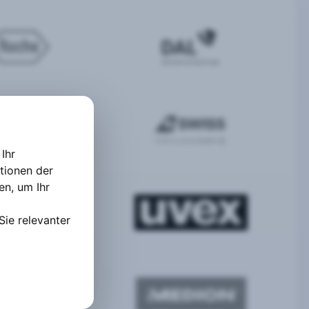
Ihr
tionen der
ten
,
um Ihr
Sie relevanter