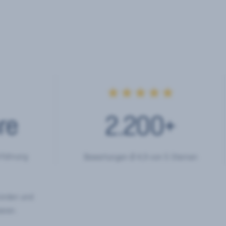
★★★★★
re
2.200
+
rfahrung
Bewertungen Ø 4,9 von 5 Sternen
hörden und
eren.