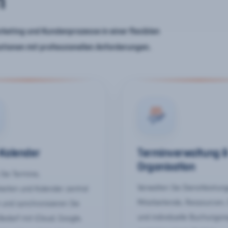
n
keting und Kundenprozesse in einer flexiblen
ationen mit professionellen Anforderungen.
-Kalender
Terminverwaltung 
Organisation
Sie Termine,
Verwalten Sie Dienstleistun
keiten und Kalender zentral
Mitarbeitende, Ressourcen,
 und synchronisieren Sie
und individuelle Buchungsr
Bedarf mit iCloud, Google,