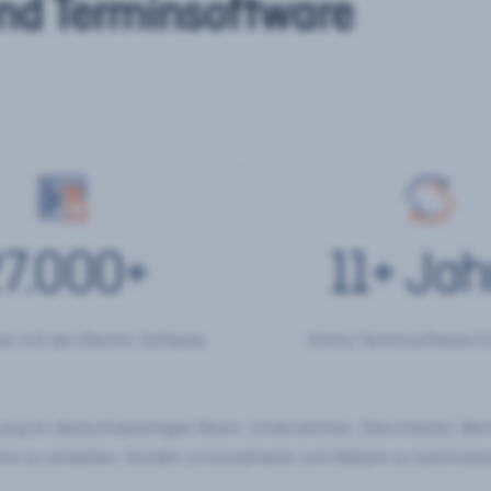
nd Terminsoftware
7.000
+
11
+ Jah
er mit der eTermin Software
Online Terminsoftware E
chung im deutschsprachigen Raum. Unternehmen, Dienstleister, Be
ine zu verwalten, Kunden zu koordinieren und Abläufe zu automatisi