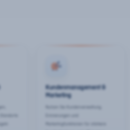
&
Kundenmanagement &
Marketing
gen,
Nutzen Sie Kundenverwaltung,
 Standorte
Erinnerungen und
egeln
Marketingfunktionen für stärkere