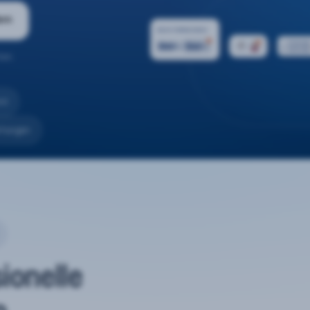
ern
ten.
nd
rtungen
sionelle