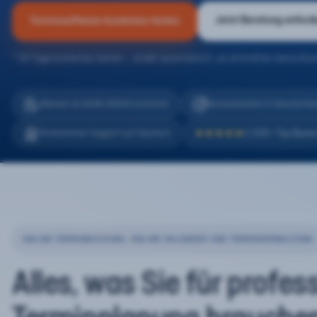
Jetzt Beratung anford
Terminsoftware kostenlos testen
* 30 Tage kostenlos testen – endet automatisch, es entstehen keine Kos
eTermin ist 100% DSGVO konform
Serverstandort in Deutschla
2.200+ Top Bewe
Persönlicher Support auf Deutsch
★★★★★
ONLINE-TERMINBUCHUNG, ONLINE-KALENDER UND TERMINVERWALTUNG
Alles, was Sie für profes