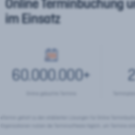
Online Terminbuchung u
im Einsatz
60.000.000
+
2
Online gebuchte Termine
Terminplan
eTermin gehört zu den etablierten Lösungen für Online Terminbu
Organisationen nutzen die Terminsoftware täglich, um Termine onl