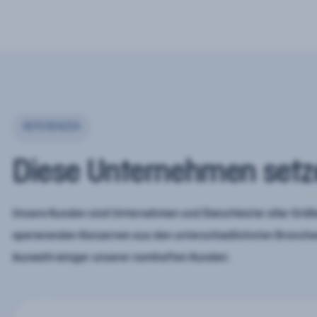
REFERENZEN
Diese Unternehmen setz
Unsere Kunden sind Unternehmen und Dienstleister aller Größe
operierenden Konzernen aus den unterschiedlichsten Branchen
Auswahl einiger unserer namhaften Kunden: