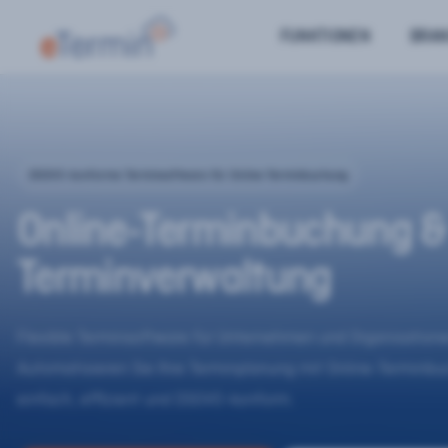
FUNKTIONEN
BRA
DSGVO-konforme Terminsoftware für Online-Terminbuchung
Online-Terminbuchung &
Terminverwaltung
Flexible Terminsoftware für Unternehmen und Organisatione
Automatisieren Sie Ihre Terminplanung mit Online-Terminb
einfach, effizient und DSGVO-konform.