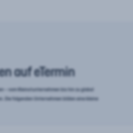
en auf eTermin
n – vom Kleinstunternehmen bis hin zu global
. Die folgenden Unternehmen bilden eine kleine