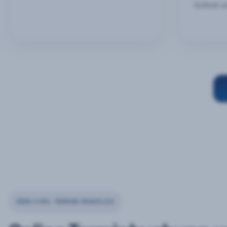
Outlook u
ÜBER 2 MIO. TERMINE MONATLICH