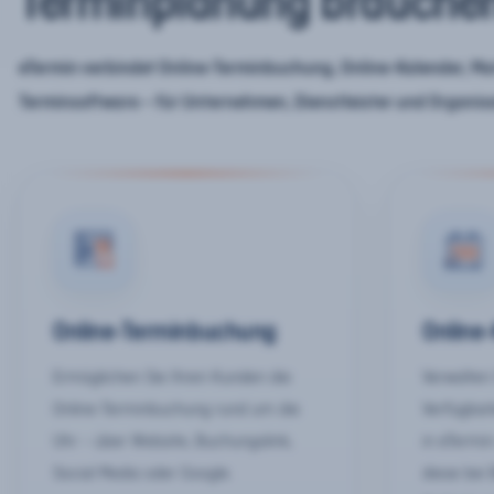
Terminplanung brauche
eTermin verbindet Online-Terminbuchung, Online-Kalender, Mar
Terminsoftware – für Unternehmen, Dienstleister und Organis
Online-Terminbuchung
Online
Ermöglichen Sie Ihren Kunden die
Verwalten 
Online-Terminbuchung rund um die
Verfügbar
Uhr – über Website, Buchungslink,
in eTermin
Social Media oder Google.
diese bei 