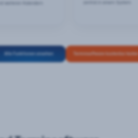
zentral in einem System.
nd weiteren Kalendern.
Alle Funktionen ansehen
Terminsoftware kostenlos teste