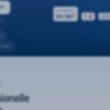
ern
ten.
nd
rtungen
sionelle