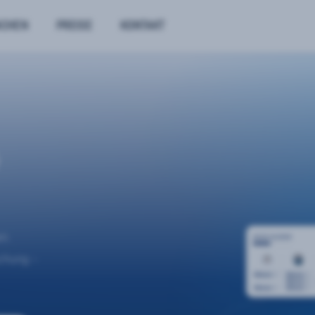
NCHEN
PREISE
KONTAKT
n.
uchung –