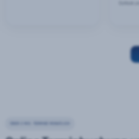
Outlook u
ÜBER 2 MIO. TERMINE MONATLICH