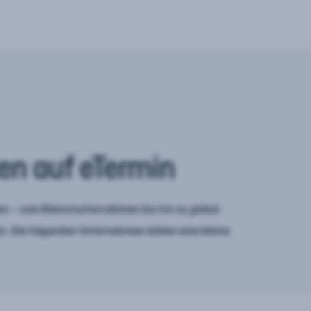
en auf eTermin
n – vom Kleinstunternehmen bis hin zu global
. Die folgenden Unternehmen bilden eine kleine