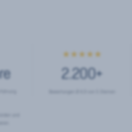
★★★★★
re
2.200
+
rfahrung
Bewertungen Ø 4,9 von 5 Sternen
hörden und
eren.