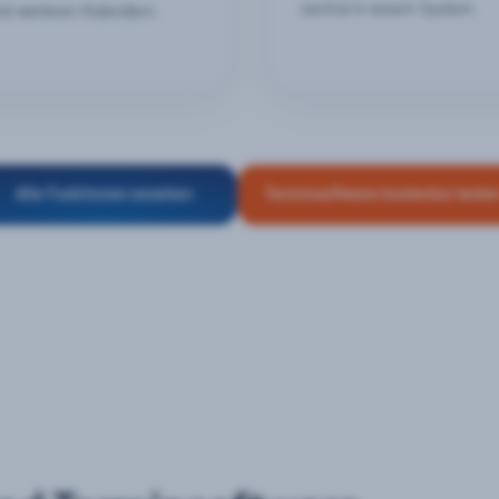
zentral in einem System.
nd weiteren Kalendern.
Alle Funktionen ansehen
Terminsoftware kostenlos teste