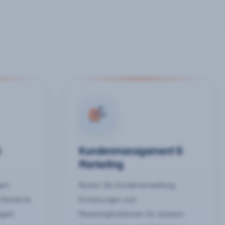
&
Kundenmanagement &
Marketing
gen,
Nutzen Sie Kundenverwaltung,
 Standorte
Erinnerungen und
egeln
Marketingfunktionen für stärkere