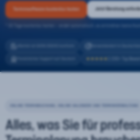
Jetzt Beratung anford
Terminsoftware kostenlos testen
* 30 Tage kostenlos testen – endet automatisch, es entstehen keine Kos
eTermin ist 100% DSGVO konform
Serverstandort in Deutschla
2.200+ Top Bewe
Persönlicher Support auf Deutsch
★★★★★
ONLINE-TERMINBUCHUNG, ONLINE-KALENDER UND TERMINVERWALTUNG
Alles, was Sie für profes