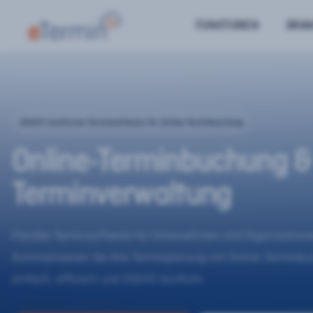
FUNKTIONEN
BRA
DSGVO-konforme Terminsoftware für Online-Terminbuchung
Online-Terminbuchung &
Terminverwaltung
Flexible Terminsoftware für Unternehmen und Organisatione
Automatisieren Sie Ihre Terminplanung mit Online-Terminb
einfach, effizient und DSGVO-konform.