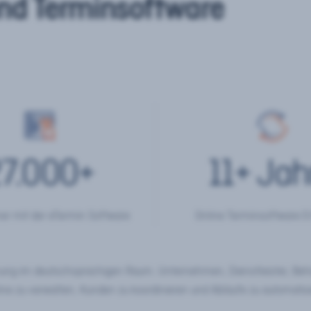
nd Terminsoftware
7.000
+
11
+ Jah
er mit der eTermin Software
Online Terminsoftware E
chung im deutschsprachigen Raum. Unternehmen, Dienstleister, Be
ine zu verwalten, Kunden zu koordinieren und Abläufe zu automatisi