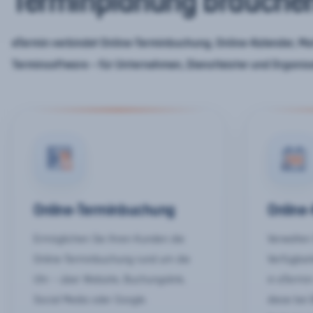
Terminplanung brauche
eTermin verbindet Online-Terminbuchung, Online-Kalender, Mar
Terminsoftware – für Unternehmen, Dienstleister und Organis
Online-Terminbuchung
Online
Ermöglichen Sie Ihren Kunden die
Verwalten 
Online-Terminbuchung rund um die
Verfügbar
Uhr – über Website, Buchungslink,
in eTermin
Social Media oder Google.
diese bei 