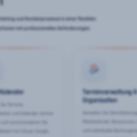
n
keting und Kundenprozesse in einer flexiblen
ationen mit professionellen Anforderungen.
-Kalender
Terminverwaltung 
Organisation
Sie Termine,
Verwalten Sie Dienstleistun
keiten und Kalender zentral
Mitarbeitende, Ressourcen,
 und synchronisieren Sie
und individuelle Buchungsr
Bedarf mit iCloud, Google,