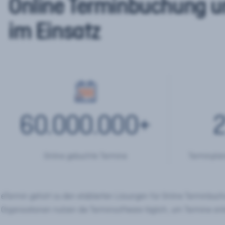
Online Terminbuchung u
im Einsatz
60.000.000
+
2
Online gebuchte Termine
Terminplan
eTermin gehört zu den etablierten Lösungen für Online Terminbu
Organisationen nutzen die Terminsoftware täglich, um Termine onl