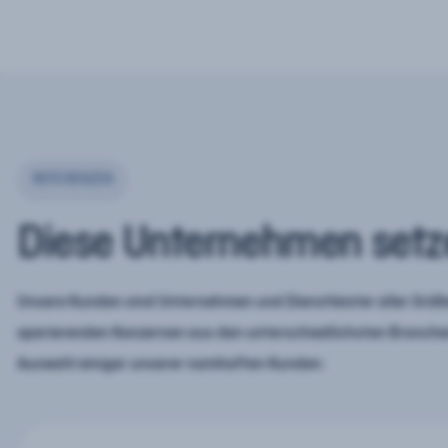
REFERENZEN
Diese Unternehmen setz
Unsere Kunden sind Unternehmen und Dienstleister aller Größe
operierenden Konzernen aus den unterschiedlichsten Branchen
Auswahl einiger unserer namhaften Kunden: