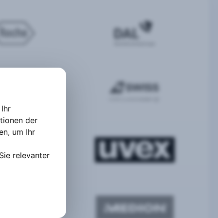
Ihr
tionen der
ten
,
um Ihr
Sie relevanter