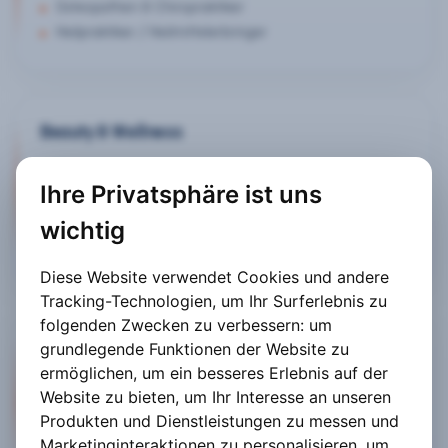
Osteopathen & Chiropraktiker
Heilpraktiker / Heilmittelerbringer
Beauty & Wellness
Friseur
Ihre Privatsphäre ist uns
Kosmetikstudio
Massage & Wellness
wichtig
Nagelstudio
Diese Website verwendet Cookies und andere
Tracking-Technologien, um Ihr Surferlebnis zu
folgenden Zwecken zu verbessern:
um
Beratung
grundlegende Funktionen der Website zu
ermöglichen
,
um ein besseres Erlebnis auf der
Unternehmensberatung
Website zu bieten
,
um Ihr Interesse an unseren
Finanzdienstleistungen
Produkten und Dienstleistungen zu messen und
Rechtsanwalt / Kanzlei
Marketinginteraktionen zu personalisieren
,
um