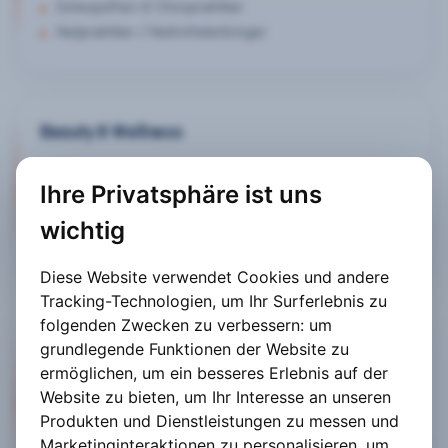
Osteopathen & Chiropraktiker
Heilpraktiker / Heilmittelerbringer
Beauty & Wellness
Friseur
Ihre Privatsphäre ist uns
Kosmetikstudio
Massage & Wellness
wichtig
Nagelstudio
Diese Website verwendet Cookies und andere
Tracking-Technologien, um Ihr Surferlebnis zu
folgenden Zwecken zu verbessern:
um
Beratung
grundlegende Funktionen der Website zu
ermöglichen
,
um ein besseres Erlebnis auf der
Unternehmensberatung
Website zu bieten
,
um Ihr Interesse an unseren
Finanzdienstleistungen
Produkten und Dienstleistungen zu messen und
Rechtsanwalt / Kanzlei
Marketinginteraktionen zu personalisieren
,
um