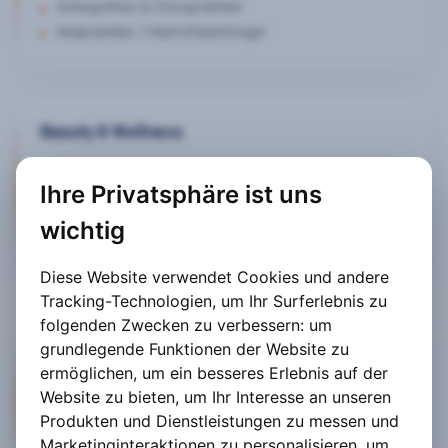
Osteopathen & Chiropraktiker
Heilpraktiker / Heilmittelerbringer
Beauty & Wellness
Friseur
Ihre Privatsphäre ist uns
Kosmetikstudio
Massage & Wellness
wichtig
Nagelstudio
Diese Website verwendet Cookies und andere
Tracking-Technologien, um Ihr Surferlebnis zu
folgenden Zwecken zu verbessern:
um
Beratung
grundlegende Funktionen der Website zu
ermöglichen
,
um ein besseres Erlebnis auf der
Unternehmensberatung
Website zu bieten
,
um Ihr Interesse an unseren
Finanzdienstleistungen
Produkten und Dienstleistungen zu messen und
Rechtsanwalt / Kanzlei
Marketinginteraktionen zu personalisieren
,
um