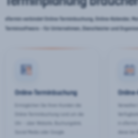
Terminplanung brauche
eTermin verbindet Online-Terminbuchung, Online-Kalender, Mar
Terminsoftware – für Unternehmen, Dienstleister und Organis
Online-Terminbuchung
Online
Ermöglichen Sie Ihren Kunden die
Verwalten 
Online-Terminbuchung rund um die
Verfügbar
Uhr – über Website, Buchungslink,
in eTermin
Social Media oder Google.
diese bei 