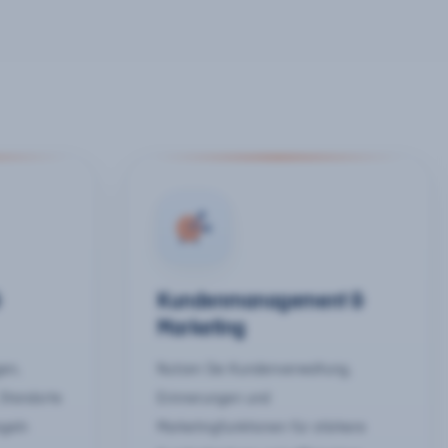
&
Kundenmanagement &
Marketing
gen,
Nutzen Sie Kundenverwaltung,
 Standorte
Erinnerungen und
egeln
Marketingfunktionen für stärkere