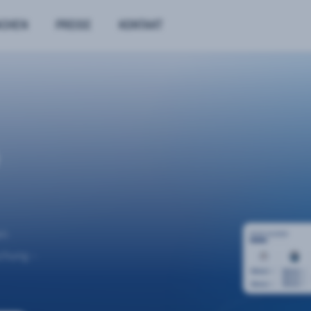
NCHEN
PREISE
KONTAKT
n.
uchung –