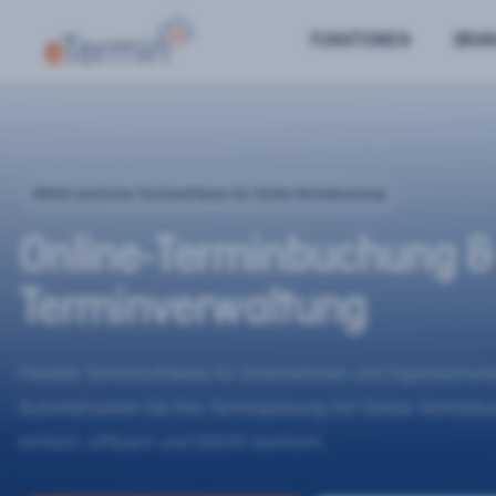
FUNKTIONEN
BRA
DSGVO-konforme Terminsoftware für Online-Terminbuchung
Online-Terminbuchung &
Terminverwaltung
Flexible Terminsoftware für Unternehmen und Organisatione
Automatisieren Sie Ihre Terminplanung mit Online-Terminb
einfach, effizient und DSGVO-konform.