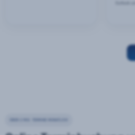
Outlook u
ÜBER 2 MIO. TERMINE MONATLICH