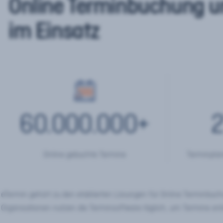
Online Terminbuchung u
im Einsatz
60.000.000
+
2
Online gebuchte Termine
Terminplan
eTermin gehört zu den etablierten Lösungen für Online Terminbu
Organisationen nutzen die Terminsoftware täglich, um Termine onl