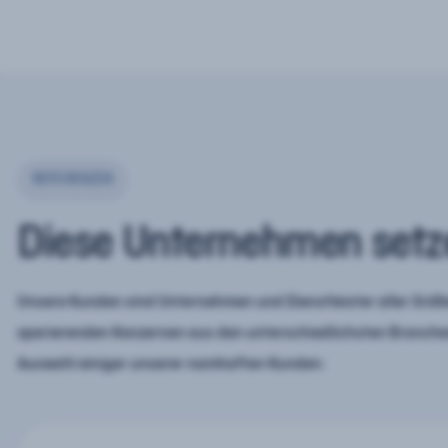
REFERENZEN
Diese Unternehmen setz
Unsere Kunden sind Unternehmen und Dienstleister aller Größe
operierenden Konzernen aus den unterschiedlichsten Branchen
Auswahl einiger unserer namhaften Kunden: