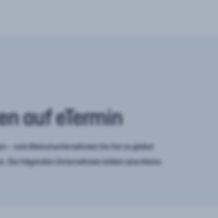
en auf eTermin
n – vom Kleinstunternehmen bis hin zu global
. Die folgenden Unternehmen bilden eine kleine