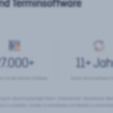
nd Terminsoftware
7.000
+
11
+ Jah
er mit der eTermin Software
Online Terminsoftware E
chung im deutschsprachigen Raum. Unternehmen, Dienstleister, Be
ine zu verwalten, Kunden zu koordinieren und Abläufe zu automatisi