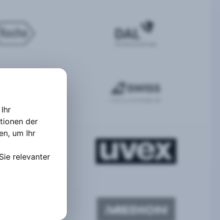
Ihr
tionen der
ten
,
um Ihr
Sie relevanter