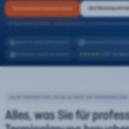
Jetzt Beratung anford
Terminsoftware kostenlos testen
* 30 Tage kostenlos testen – endet automatisch, es entstehen keine Kos
eTermin ist 100% DSGVO konform
Serverstandort in Deutschla
2.200+ Top Bewe
Persönlicher Support auf Deutsch
★★★★★
ONLINE-TERMINBUCHUNG, ONLINE-KALENDER UND TERMINVERWALTUNG
Alles, was Sie für profes