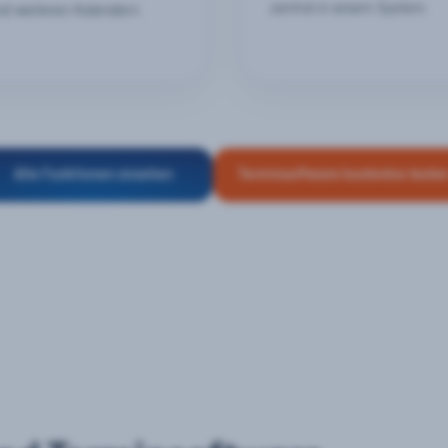
zentral in einem System.
nd weiteren Kalendern.
Alle Funktionen ansehen
Terminsoftware kostenlos teste