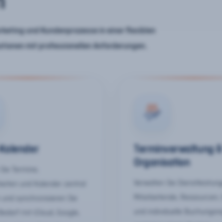
n
keting und Kundenprozesse in einer flexiblen
ationen mit professionellen Anforderungen.
-Kalender
Terminverwaltung 
Organisation
Sie Termine,
Verwalten Sie Dienstleistun
keiten und Kalender zentral
Mitarbeitende, Ressourcen,
 und synchronisieren Sie
und individuelle Buchungsr
Bedarf mit iCloud, Google,