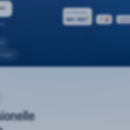
ern
ten.
nd
rtungen
sionelle