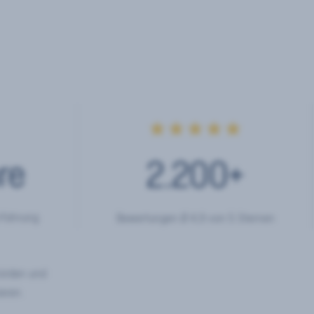
★★★★★
re
2.200
+
rfahrung
Bewertungen Ø 4,9 von 5 Sternen
hörden und
eren.