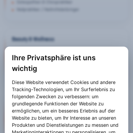
Osteopathen & Chiropraktiker
Heilpraktiker / Heilmittelerbringer
Beauty & Wellness
Friseur
Ihre Privatsphäre ist uns
Kosmetikstudio
Massage & Wellness
wichtig
Nagelstudio
Diese Website verwendet Cookies und andere
Tracking-Technologien, um Ihr Surferlebnis zu
folgenden Zwecken zu verbessern:
um
Beratung
grundlegende Funktionen der Website zu
ermöglichen
,
um ein besseres Erlebnis auf der
Unternehmensberatung
Website zu bieten
,
um Ihr Interesse an unseren
Finanzdienstleistungen
Produkten und Dienstleistungen zu messen und
Rechtsanwalt / Kanzlei
Marketinginteraktionen zu personalisieren
,
um