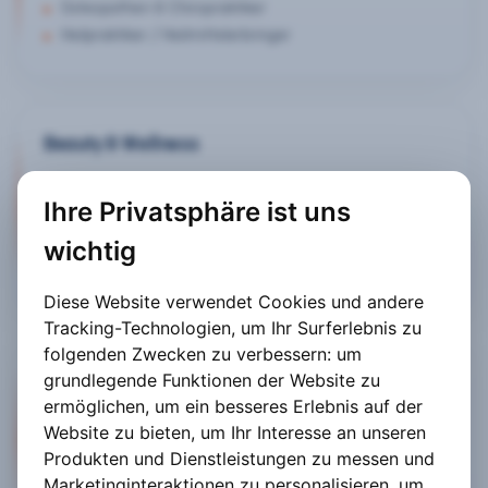
Osteopathen & Chiropraktiker
Heilpraktiker / Heilmittelerbringer
Beauty & Wellness
Friseur
Ihre Privatsphäre ist uns
Kosmetikstudio
Massage & Wellness
wichtig
Nagelstudio
Diese Website verwendet Cookies und andere
Tracking-Technologien, um Ihr Surferlebnis zu
folgenden Zwecken zu verbessern:
um
Beratung
grundlegende Funktionen der Website zu
ermöglichen
,
um ein besseres Erlebnis auf der
Unternehmensberatung
Website zu bieten
,
um Ihr Interesse an unseren
Finanzdienstleistungen
Produkten und Dienstleistungen zu messen und
Rechtsanwalt / Kanzlei
Marketinginteraktionen zu personalisieren
,
um