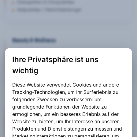
Osteopathen & Chiropraktiker
Heilpraktiker / Heilmittelerbringer
Beauty & Wellness
Friseur
Ihre Privatsphäre ist uns
Kosmetikstudio
Massage & Wellness
wichtig
Nagelstudio
Diese Website verwendet Cookies und andere
Tracking-Technologien, um Ihr Surferlebnis zu
folgenden Zwecken zu verbessern:
um
Beratung
grundlegende Funktionen der Website zu
ermöglichen
,
um ein besseres Erlebnis auf der
Unternehmensberatung
Website zu bieten
,
um Ihr Interesse an unseren
Finanzdienstleistungen
Produkten und Dienstleistungen zu messen und
Rechtsanwalt / Kanzlei
Marketinginteraktionen zu personalisieren
,
um